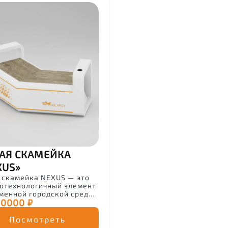
АЯ СКАМЕЙКА
XUS»
 скамейка NEXUS — это
отехнологичный элемент
менной городской среды,
50000 ₽
ботанный на стыке
шленного дизайна,
лектуальной электроники
Посмотреть
нципов устойчивого