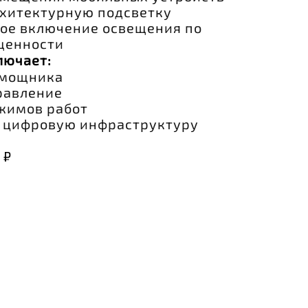
хитектурную подсветку
ое включение освещения по
щенности
лючает:
омощника
равление
жимов работ
 цифровую инфраструктуру
 ₽