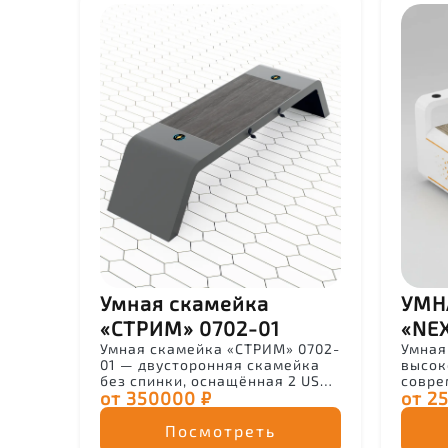
Умная скамейка
УМН
«СТРИМ» 0702-01
«NE
Умная скамейка «СТРИМ» 0702-
Умная
01 — двусторонняя скамейка
высок
без спинки, оснащённая 2 USB-
совре
от 350000 ₽
от 2
портами и 2 беспроводными
разра
зарядками Qi. Работает от
промы
солнечной панели и
интел
Посмотреть
аккумулятора, имеет Wi-Fi,
и при