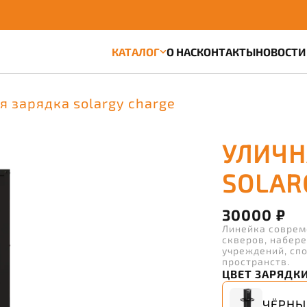
КАТАЛОГ
О НАС
КОНТАКТЫ
НОВОСТИ
я зарядка solargy charge
УЛИЧН
SOLAR
30000 ₽
Линейка соврем
скверов, набер
учреждений, сп
пространств.
ЦВЕТ ЗАРЯДК
ЧЁРНЫ