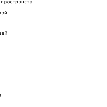
 пространств
кой
еей
а