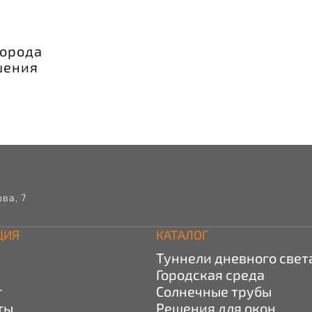
города
шения
ва, 7
ЦИЯ
КАТАЛОГ
я
Туннели дневного свет
Городская среда
г
Солнечные трубы
ты
Решения для окон