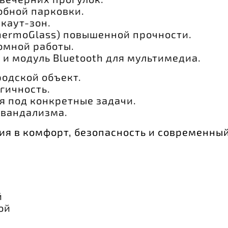
обной парковки.
каут-зон.
hermoGlass) повышенной прочности.
омной работы.
 и модуль Bluetooth для мультимедиа.
одской объект.
гичность.
я под конкретные задачи.
 вандализма.
я в комфорт, безопасность и современный
й
ой