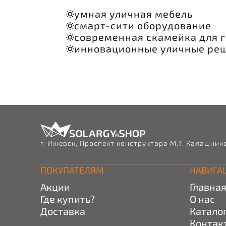
умная уличная мебель
смарт-сити оборудование
современная скамейка для 
инновационные уличные ре
г. Ижевск, Проспект конструктора М.Т. Калашнико
ПОКУПАТЕЛЯМ
НАВИГА
Акции
Главна
Где купить?
О нас
Доставка
Катало
Контак